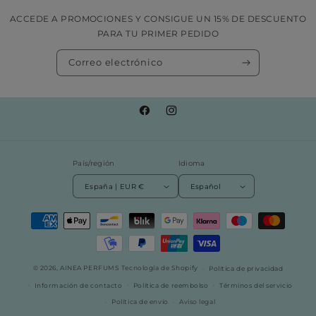
ACCEDE A PROMOCIONES Y CONSIGUE UN 15% DE DESCUENTO
PARA TU PRIMER PEDIDO
Correo electrónico
Facebook
Instagram
País/región
Idioma
España | EUR €
Español
Formas
de
pago
© 2026,
AINEA PERFUMS
Tecnología de Shopify
Política de privacidad
Información de contacto
Política de reembolso
Términos del servicio
Política de envío
Aviso legal