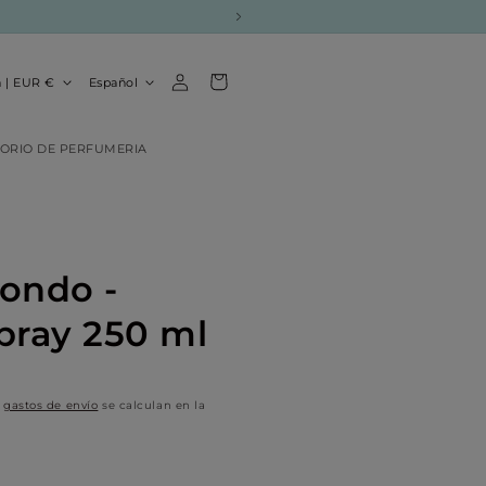
Iniciar
I
Carrito
España | EUR €
Español
sesión
d
i
ORIO DE PERFUMERIA
o
m
a
fondo -
ray 250 ml
s
gastos de envío
se calculan en la