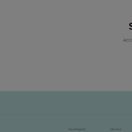
ACC
País/región
Idioma