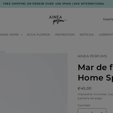
FREE SHIPPING ON ORDERS OVER: 40€ SPAIN | 60€ INTERNATIONAL
P
a
í
AINEA HOME
AGUA FLORIDA
INSPIRATION
NOTICIAS
LABORAT
s
/
r
0 ML
e
AINEA PERFUMS
g
Mar de 
i
ó
Home Sp
n
Precio
€45,00
habitual
Impuestos incluidos. Lo
pantalla de pago.
Cantidad