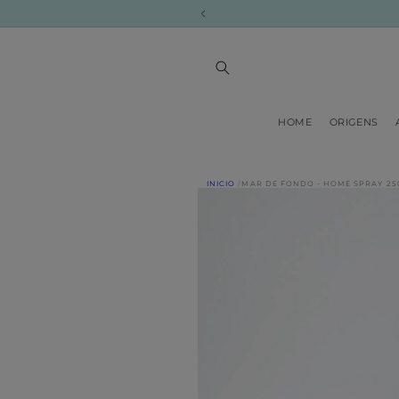
Ir
directamente
al contenido
HOME
ORIGENS
Ir
INICIO
MAR DE FONDO - HOME SPRAY 25
directamente
a la
información
del producto